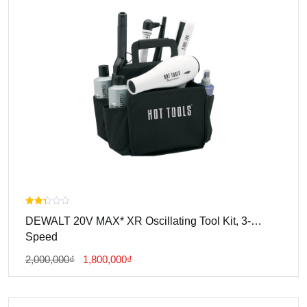
Được
DEWALT 20V MAX* XR Oscillating Tool Kit, 3-
xếp
hạng
Speed
2.00
5
Giá
Giá
2,000,000
₫
1,800,000
₫
sao
Gốc
Hiện
Là:
Tại
2,000,000₫.
Là: