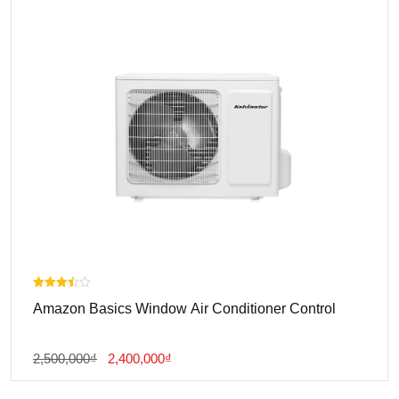
590,000₫.
Được
Amazon Basics Window Air Conditioner Control
xếp
hạng
3.00
5 sao
Giá
Giá
2,500,000
₫
2,400,000
₫
Gốc
Hiện
Là:
Tại