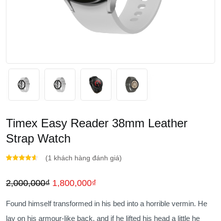
Timex Easy Reader 38mm Leather
Strap Watch
(
1
khách hàng đánh giá)
4.00
1
trên
5 dựa
Giá
Giá
2,000,000
₫
1,800,000
₫
trên
đánh
giá
gốc
hiện
Found himself transformed in his bed into a horrible vermin. He
là:
tại
lay on his armour-like back, and if he lifted his head a little he