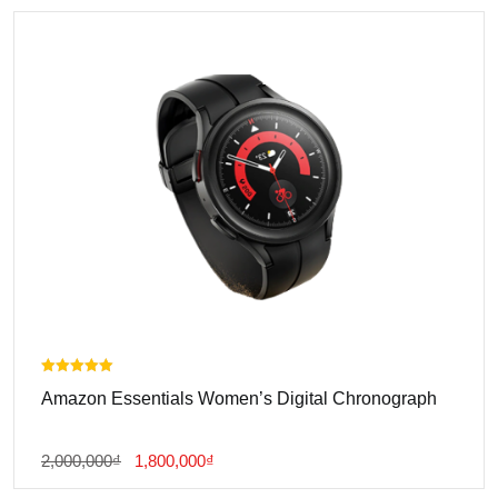
2,500,000₫.
Là:
2,400,000₫.
Được xếp
Amazon Essentials Women’s Digital Chronograph
hạng
5.00
5 sao
Giá
Giá
2,000,000
₫
1,800,000
₫
Gốc
Hiện