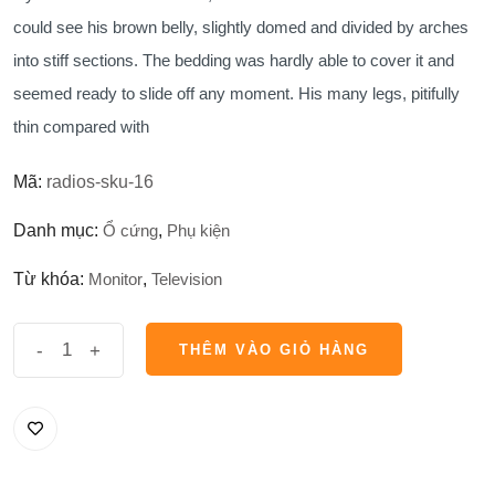
2,000,000₫.
là:
could see his brown belly, slightly domed and divided by arches
1,800,000₫.
into stiff sections. The bedding was hardly able to cover it and
seemed ready to slide off any moment. His many legs, pitifully
thin compared with
Mã:
radios-sku-16
Danh mục:
Ổ cứng
,
Phụ kiện
Từ khóa:
Monitor
,
Television
số
-
+
THÊM VÀO GIỎ HÀNG
lượng
THÊM VÀO GIỎ HÀNG
Timex
Easy
Reader