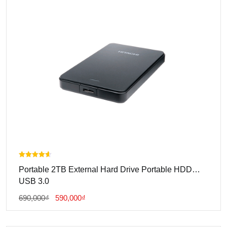
1,800,000₫.
Được xếp
Portable 2TB External Hard Drive Portable HDD
hạng
4.00
USB 3.0
5 sao
Giá
Giá
690,000
₫
590,000
₫
Gốc
Hiện
Là:
Tại
690,000₫.
Là: