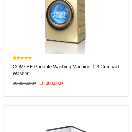
Được xếp
COMFEE Portable Washing Machine, 0.9 Compact
hạng
5.00
Washer
5 sao
Giá
Giá
20,000,000
₫
18,000,000
₫
Gốc
Hiện
Là:
Tại
20,000,000₫.
Là:
18,000,000₫.