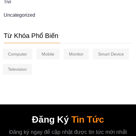
Tivi
Uncategorized
Từ Khóa Phổ Biến
Computer
Mobile
Monitor
Smart Device
Television
Đăng Ký
Tin Tức
Đăng ký ngay để cập nhật được tin tức mới nhất