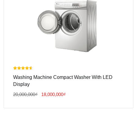
Được xếp
Washing Machine Compact Washer With LED
hạng
4.00
Display
5 sao
Giá
Giá
20,000,000
₫
18,000,000
₫
Gốc
Hiện
Là:
Tại
20,000,000₫.
Là:
18,000,000₫.