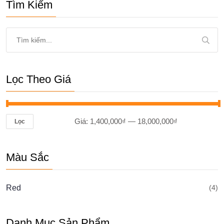
Tìm Kiếm
Tìm
kiếm
cho:
Lọc Theo Giá
Giá:
1,400,000₫
—
18,000,000₫
Lọc
Giá
Giá
thấp
cao
Màu Sắc
nhất
nhất
Red
(4)
Danh Mục Sản Phẩm