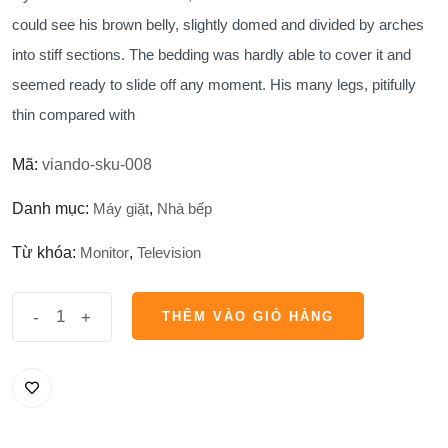
1,500,000₫.
là:
could see his brown belly, slightly domed and divided by arches
1,400,000₫.
into stiff sections. The bedding was hardly able to cover it and
seemed ready to slide off any moment. His many legs, pitifully
thin compared with
Mã:
viando-sku-008
Danh mục:
Máy giặt
,
Nhà bếp
Từ khóa:
Monitor
,
Television
số
-
+
THÊM VÀO GIỎ HÀNG
lượng
THÊM VÀO GIỎ HÀNG
Freestanding
Portable
Air