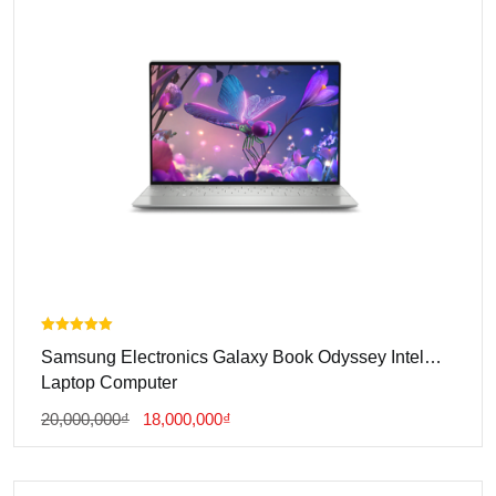
Được xếp
Samsung Electronics Galaxy Book Odyssey Intel
hạng
5.00
Laptop Computer
5 sao
Giá
Giá
20,000,000
₫
18,000,000
₫
Gốc
Hiện
Là:
Tại
20,000,000₫.
Là: