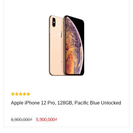
5,500,000₫.
Được xếp
Apple iPhone 12 Pro, 128GB, Pacific Blue Unlocked
hạng
5.00
5 sao
Giá
Giá
6,900,000
₫
5,900,000
₫
Gốc
Hiện
Là:
Tại