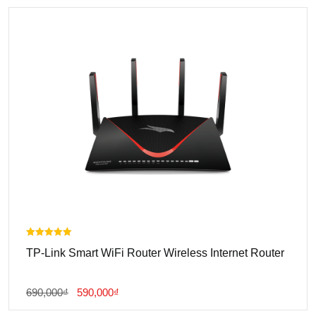
6,900,000₫.
Là:
5,900,000₫.
Được xếp
TP-Link Smart WiFi Router Wireless Internet Router
hạng
5.00
5 sao
Giá
Giá
690,000
₫
590,000
₫
Gốc
Hiện