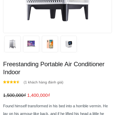
Freestanding Portable Air Conditioner
Indoor
(
1
khách hàng đánh giá)
4.00
1
trên
5 dựa
Giá
Giá
1,500,000
₫
1,400,000
₫
trên
đánh
giá
gốc
hiện
Found himself transformed in his bed into a horrible vermin. He
là:
tại
lay on his armour-like back, and if he lifted his head a little he