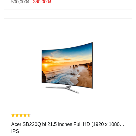
Giá
Giá
500,000
₫
390,000
₫
Gốc
Hiện
Là:
Tại
500,000₫.
Là:
390,000₫.
Được xếp
Acer SB220Q bi 21.5 Inches Full HD (1920 x 1080)
hạng
4.00
IPS
5 sao