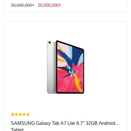
Giá
Giá
30,000,000
₫
20,000,000
₫
Gốc
Hiện
Là:
Tại
30,000,000₫.
Là:
20,000,000₫.
Được xếp
SAMSUNG Galaxy Tab A7 Lite 8.7″ 32GB Android
hạng
5.00
Tablet