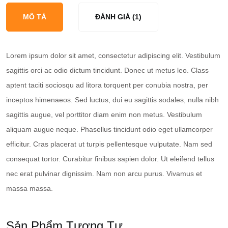
75Hz
MÔ TẢ
ĐÁNH GIÁ (1)
1080p
LED
Monitor
Lorem ipsum dolor sit amet, consectetur adipiscing elit. Vestibulum
sagittis orci ac odio dictum tincidunt. Donec ut metus leo. Class
aptent taciti sociosqu ad litora torquent per conubia nostra, per
inceptos himenaeos. Sed luctus, dui eu sagittis sodales, nulla nibh
sagittis augue, vel porttitor diam enim non metus. Vestibulum
aliquam augue neque. Phasellus tincidunt odio eget ullamcorper
efficitur. Cras placerat ut turpis pellentesque vulputate. Nam sed
consequat tortor. Curabitur finibus sapien dolor. Ut eleifend tellus
nec erat pulvinar dignissim. Nam non arcu purus. Vivamus et
massa massa.
Sản Phẩm Tương Tự