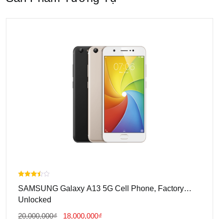
Được
SAMSUNG Galaxy A13 5G Cell Phone, Factory
xếp
hạng
Unlocked
3.00
5 sao
Giá
Giá
20,000,000
₫
18,000,000
₫