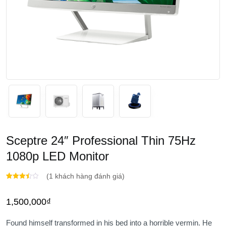
Sceptre 24″ Professional Thin 75Hz
1080p LED Monitor
(
1
khách hàng đánh giá)
3.00
1
trên 5
1,500,000
₫
dựa
trên
đánh
giá
Found himself transformed in his bed into a horrible vermin. He