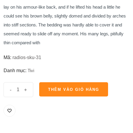
lay on his armour-like back, and if he lifted his head a little he
could see his brown belly, slightly domed and divided by arches
into stiff sections. The bedding was hardly able to cover it and
seemed ready to slide off any moment. His many legs, pitifully
thin compared with
Mã:
radios-sku-31
Danh mục:
Tivi
số
-
+
THÊM VÀO GIỎ HÀNG
lượng
THÊM VÀO GIỎ HÀNG
Sceptre
24"
Professional
Thin